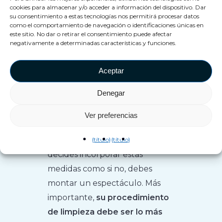
cookies para almacenar y/o acceder a información del dispositivo. Dar
su consentimiento a estas tecnologías nos permitirá procesar datos
como el comportamiento de navegación o identificaciones únicas en
este sitio. No dar o retirar el consentimiento puede afectar
negativamente a determinadas características y funciones.
Aceptar
Haz un espectáculo
Denegar
con ello
Ver preferencias
En cualquier caso, tanto si
{título}
{título}
decides incorporar estas
medidas como si no, debes
montar un espectáculo. Más
importante,
su procedimiento
de limpieza debe ser lo más