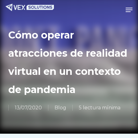
Saltar
Menú
Men
al
contenido
principal
Cómo operar
atracciones de realidad
virtual en un contexto
de pandemia
13/07/2020
Blog
5 lectura mínima