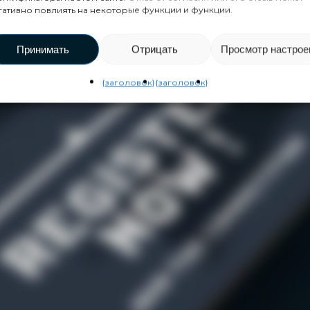
гативно повлиять на некоторые функции и функции.
Принимать
Отрицать
Просмотр настрое
{заголовок}
{заголовок}