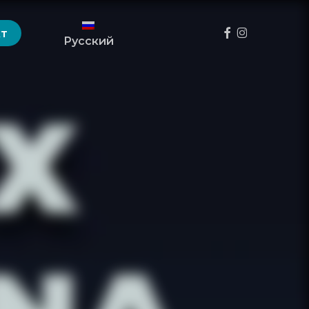
Menu
фейсбук
инстаграм
кт
Русский