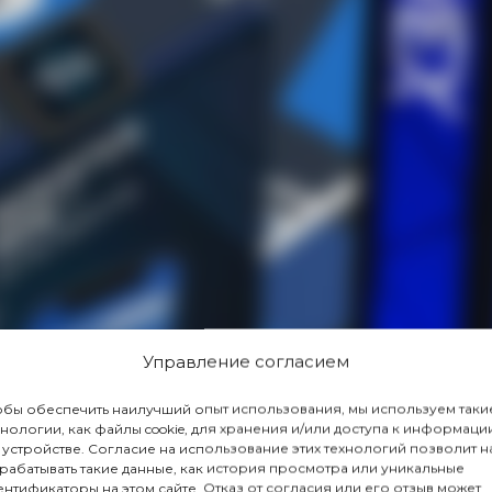
Управление согласием
обы обеспечить наилучший опыт использования, мы используем таки
хнологии, как файлы cookie, для хранения и/или доступа к информаци
 устройстве. Согласие на использование этих технологий позволит н
рабатывать такие данные, как история просмотра или уникальные
ентификаторы на этом сайте. Отказ от согласия или его отзыв может