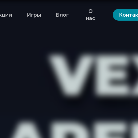
О
кции
Игры
Блог
Конта
нас