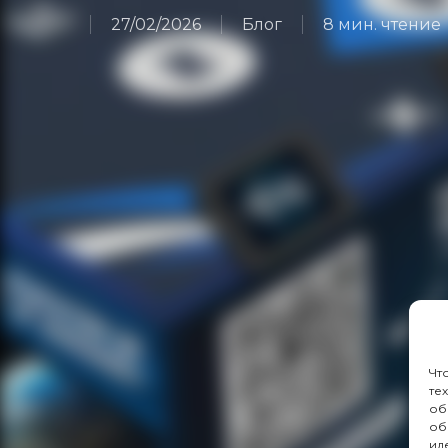
27/02/2026
Блог
8 мин. чтение
Чт
те
об
об
ид