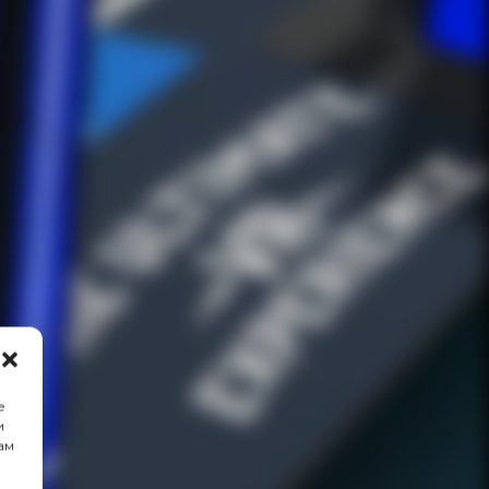
е
и
ам