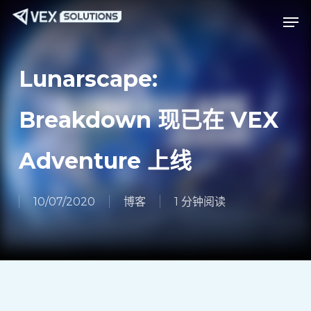
跳
Menu
菜单
至
主
要
Lunarscape:
内
容
Breakdown 现已在 VEX
Adventure 上线
10/07/2020
博客
1 分钟阅读