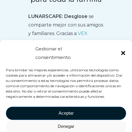
LUNARSCAPE: Desglose
se
comparte mejor con sus amigos
y familiares. Gracias a
VEX
Adventure
Con los
Gestionar el
sorprendentes efectos físicos,
consentimiento
vive una experiencia inolvidable
que te hará arrastrarte por
Para brindar las mejores experiencias, utilizamos tecnologías como
cookies para almacenar y/o acceder a información del dispositivo. Dar
conductos de aire llenos de
su consentimiento a estas tecnologías nos permitirá procesar datos
viento, evitar láseres que
como el comportamiento de navegación o identificaciones únicas en
este sitio. No dar o retirar el consentimiento puede afectar
desafían a la muerte y resolver
negativamente a determinadas características y funciones.
acertijos en equipo.
Aceptar
Denegar