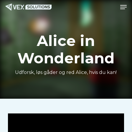
Men
Spring
Menu
til
hovedindhold
Alice in
Wonderland
Udforsk, løs gåder og red Alice, hvis du kan!