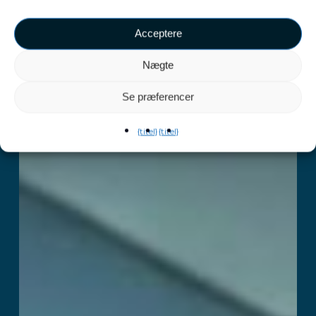
Acceptere
Nægte
Se præferencer
{titel}
{titel}