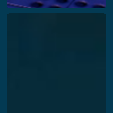
The B-Block
Breakout
Læs mere