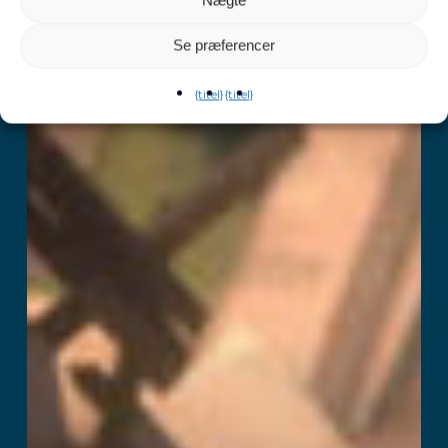
Nægte
Se præferencer
{titel}
{titel}