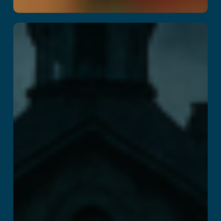
Insanity : The
Haunting
Læs mere