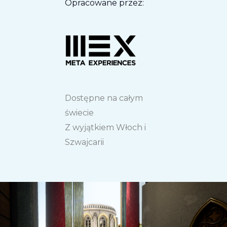
Opracowane przez:
Dostępne na całym
świecie
Z wyjątkiem Włoch i
Szwajcarii