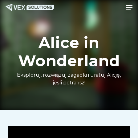
Men
Przejdź
Menu
do
treści
głównej
Alice in
Wonderland
Eksploruj, rozwiązuj zagadki i uratuj Alicję,
jeśli potrafisz!