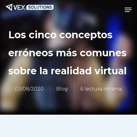
Saltar
Menú
Men
al
contenido
principal
Los cinco conceptos
erróneos más comunes
sobre la realidad virtual
03/08/2020
Blog
6 lectura mínima