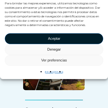
recreativa.
Para brindar las mejores experiencias, utilizamos tecnologías como
cookies para almacenar y/o acceder a información del dispositivo. Dar
su consentimiento a estas tecnologías nos permitirá procesar datos
como el comportamiento de navegación o identificaciones únicas en
este sitio. No dar o retirar el consentimiento puede afectar
Con un número infinito de
negativamente a determinadas características y funciones.
mundos virtuales posibles, la
realidad virtual permite una
Aceptar
gran rejugabilidad.
Denegar
Ver preferencias
{título}
{título}