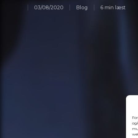
03/08/2020
Blog
6 min læst
For
og/
mul
web