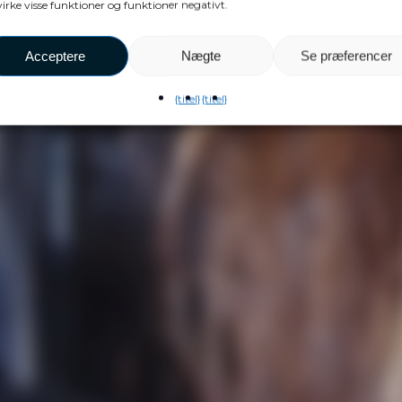
irke visse funktioner og funktioner negativt.
Acceptere
Nægte
Se præferencer
{titel}
{titel}