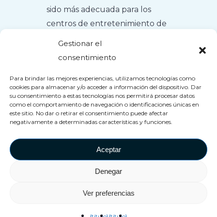
sido más adecuada para los
centros de entretenimiento de
todo el mundo. Con dos
Gestionar el
formatos adicionales, la
consentimiento
atracción de hiper-VR más
Para brindar las mejores experiencias, utilizamos tecnologías como
vendida se vuelve más
cookies para almacenar y/o acceder a información del dispositivo. Dar
asequible y compacta que
su consentimiento a estas tecnologías nos permitirá procesar datos
como el comportamiento de navegación o identificaciones únicas en
nunca. Esto ha sido posible
este sitio. No dar o retirar el consentimiento puede afectar
gracias al uso de tecnología de
negativamente a determinadas características y funciones.
punta en combinación con el
Aceptar
software altamente optimizado
de VEX.
Denegar
Ver preferencias
STANDARD
{título}
{título}