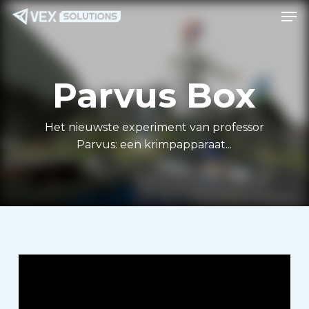
Men
Ga
Menu
naar
de
hoofdinhoud
Parvus Box
Het nieuwste experiment van professor
Parvus: een krimpapparaat...