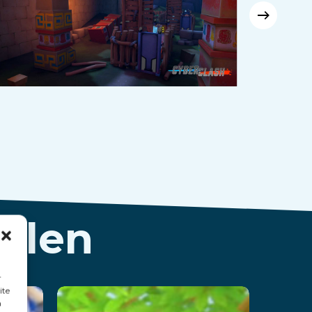
ellen
r
ite
n