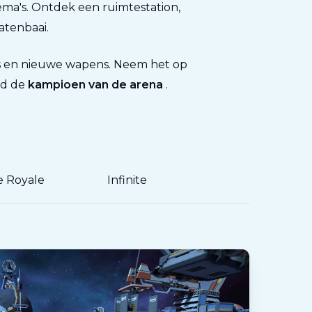
a's. Ontdek een ruimtestation,
atenbaai.
ps en nieuwe wapens. Neem het op
rd de
kampioen van de arena
.
e Royale
Infinite