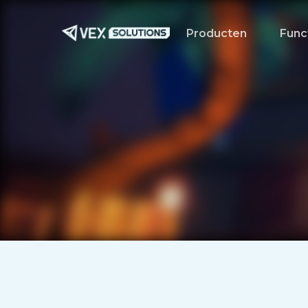
Ga
naar
Producten
Func
de
hoofdinhoud