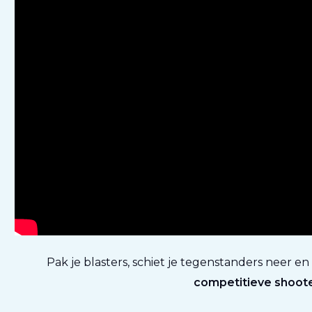
Pak je blasters, schiet je tegenstanders neer en
competitieve shoot