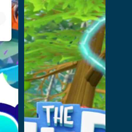
De
d
Smurfen
:
Blueberry
Battle
Lees verder