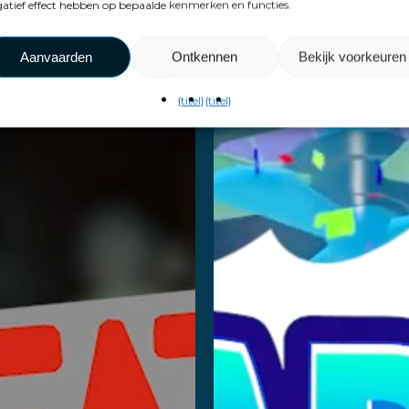
atief effect hebben op bepaalde kenmerken en functies.
eath
Party
Squad
Playlan
Aanvaarden
Ontkennen
Bekijk voorkeuren
{titel}
{titel}
s verder
Lees verder