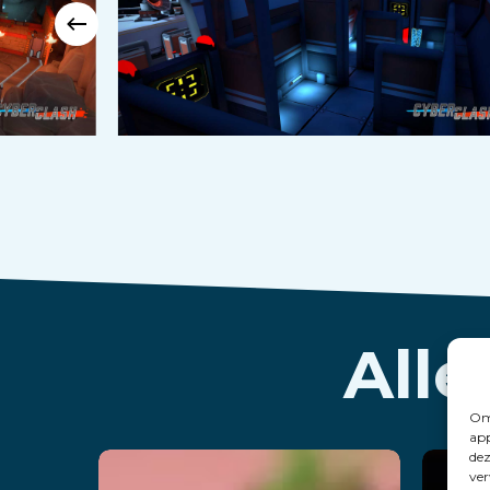
Alle
Om 
app
dez
ver