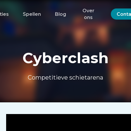
Over
ties
Spellen
Blog
Conta
ons
Cyberclash
Competitieve schietarena