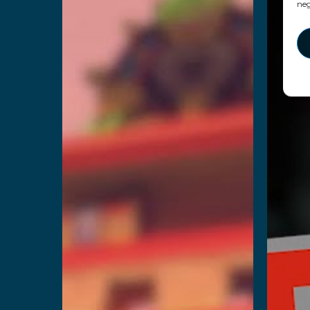
neg
Cyberclash
D
Lees verder
Lee