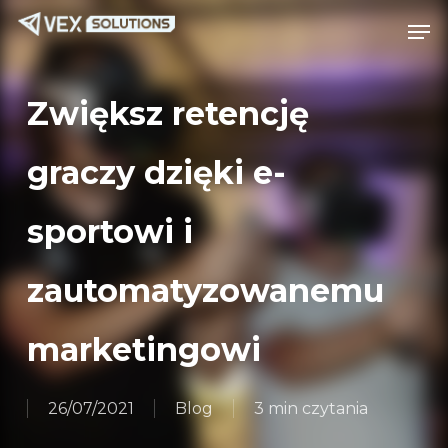
Przejdź
Menu
Men
do
treści
głównej
Zwiększ retencję
graczy dzięki e-
sportowi i
zautomatyzowanemu
marketingowi
26/07/2021
Blog
3 min czytania