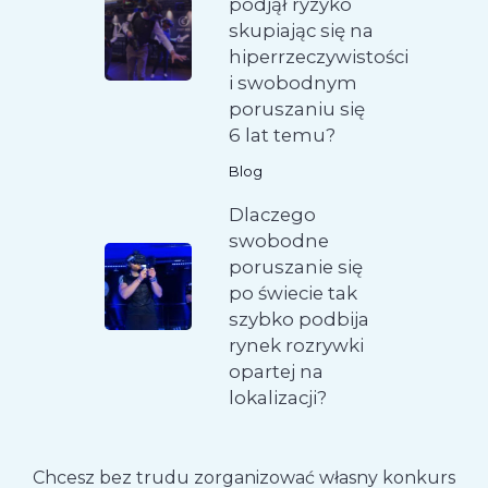
podjął ryzyko
skupiając się na
hiperrzeczywistości
i swobodnym
poruszaniu się
6 lat temu?
Blog
Dlaczego
swobodne
poruszanie się
po świecie tak
szybko podbija
rynek rozrywki
opartej na
lokalizacji?
Chcesz bez trudu zorganizować własny konkurs