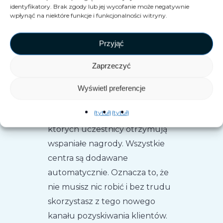
identyfikatory. Brak zgody lub jej wycofanie może negatywnie
wpłynąć na niektóre funkcje i funkcjonalności witryny.
Przyjąć
Twój konkurs,
Zaprzeczyć
Twoje zasady!
Wyświetl preferencje
VEX organizuje comiesięczne
{tytuł}
{tytuł}
konkursy na całym świecie, w
których uczestnicy otrzymują
wspaniałe nagrody. Wszystkie
centra są dodawane
automatycznie. Oznacza to, że
nie musisz nic robić i bez trudu
skorzystasz z tego nowego
kanału pozyskiwania klientów.