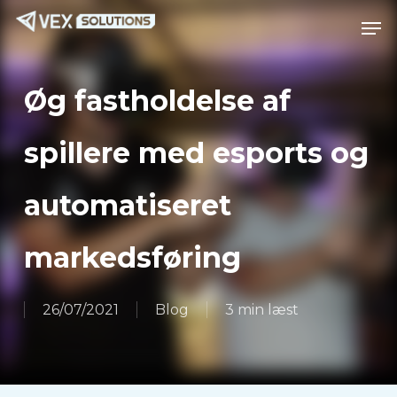
Spring
Menu
Men
til
hovedindhold
Øg fastholdelse af
spillere med esports og
automatiseret
markedsføring
26/07/2021
Blog
3 min læst