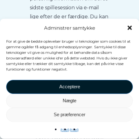
sidste spillesession via e-mail
lige efter de er færdige. Du kan
selvfølgelig bruge deres
Administrer samtykke
oplysninger til fremtidige
For at give de bedste oplevelser bruger vi teknologier som cookies til at
målrettede kampagner.
gemme og/eller få adgang til enhedsoplysninger. Samtykke til disse
teknologier vil give os mulighed for at behandle data såsom
browseradfærd eller unikke id'er på dette websted. Hvis du ikke giver
samtykke eller trækker dit samtykke tilbage, kan det påvirke visse
funktioner og funktioner negativt.
Acceptere
Nægte
Se præferencer
{titel}
{titel}
Din konkurrence,