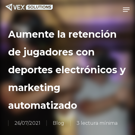
Saltar
Menú
Men
al
contenido
principal
Aumente la retención
de jugadores con
deportes electrónicos y
marketing
automatizado
26/07/2021
Blog
3 lectura mínima