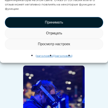
отзыв может негативно повлиять на некоторые функции и
функции.
Принимать
Отрицать
Просмотр настроек
Реальные
взаимодействия
{заголовок}
{заголовок}