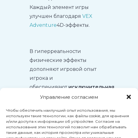
Каждый элемент игры
улучшен благодаря
VEX
Adventure
4D-эффекты.
В гиперреальности
физические эффекты
дополняют игровой опыт
игрока и
обеспечивают
исключительная
активность
и
памятный
Управление согласием
момент
чего они никогда не
Чтобы обеспечить наилучший опыт использования, мы
могли добиться дома.
используем такие технологии, как файлы cookie, для хранения
и/или доступа к информации об устройстве. Согласие на
использование этих технологий позволит нам обрабатывать
такие данные, как история просмотра или уникальные
идентификаторы на этом сайте. Отказ от согласия или его