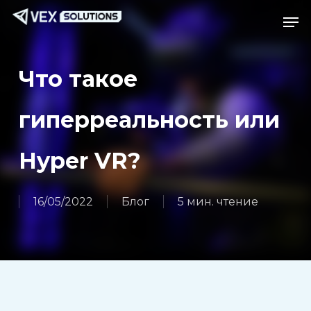
Перейти
Menu
Ме
к
основному
содержанию
Что такое
гиперреальность или
Hyper VR?
16/05/2022
Блог
5 мин. чтение