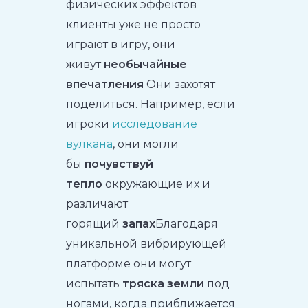
физических эффектов
клиенты уже не просто
играют в игру, они
живут
необычайные
впечатления
Они захотят
поделиться. Например, если
игроки
исследование
вулкана
, они могли
бы
почувствуй
тепло
окружающие их и
различают
горящий
запах
Благодаря
уникальной вибрирующей
платформе они могут
испытать
тряска земли
под
ногами, когда приближается