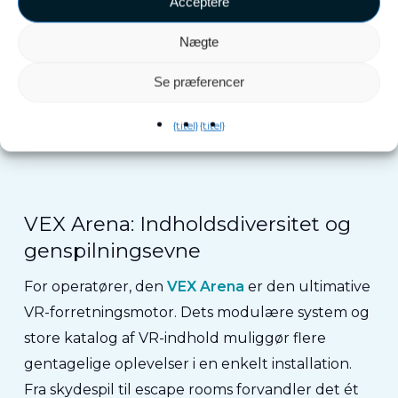
om at skabe
delt energi
Leverer en ægte
Acceptere
fordybende oplevelse.
Nægte
Se præferencer
{titel}
{titel}
Opdag VEX PartyDash
VEX Arena: Indholdsdiversitet og
genspilningsevne
For operatører, den
VEX Arena
er den ultimative
VR-forretningsmotor.
Dets modulære system og
store katalog af VR-indhold muliggør flere
gentagelige oplevelser i en enkelt installation.
Fra skydespil til escape rooms forvandler det ét