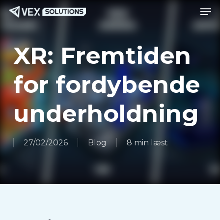
Men
Spring
Menu
til
hovedindhold
XR: Fremtiden
for fordybende
underholdning
27/02/2026
Blog
8 min læst