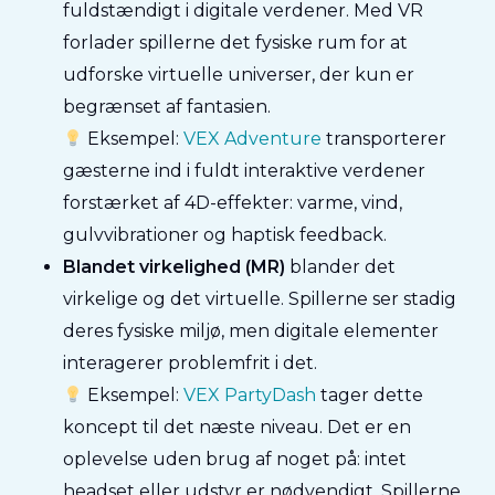
fuldstændigt i digitale verdener. Med VR
forlader spillerne det fysiske rum for at
udforske virtuelle universer, der kun er
begrænset af fantasien.
Eksempel:
VEX Adventure
transporterer
gæsterne ind i fuldt interaktive verdener
forstærket af 4D-effekter: varme, vind,
gulvvibrationer og haptisk feedback.
Blandet virkelighed (MR)
blander det
virkelige og det virtuelle. Spillerne ser stadig
deres fysiske miljø, men digitale elementer
interagerer problemfrit i det.
Eksempel:
VEX PartyDash
tager dette
koncept til det næste niveau. Det er en
oplevelse uden brug af noget på: intet
headset eller udstyr er nødvendigt. Spillerne