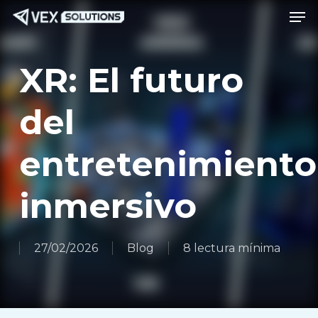
Men
Saltar
Menú
al
contenido
XR: El futuro
principal
del
entretenimiento
inmersivo
27/02/2026
Blog
8 lectura mínima