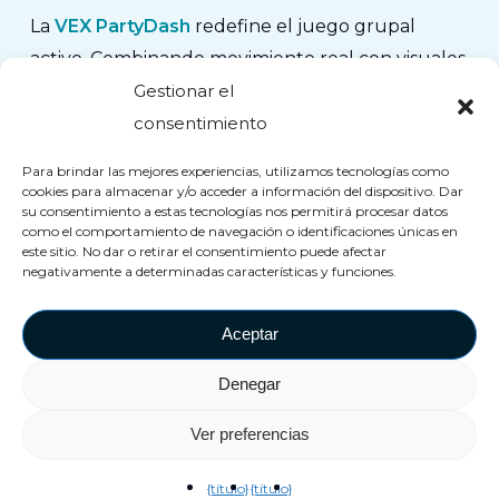
La
VEX PartyDash
redefine el juego grupal
activo.
Combinando movimiento real con visuales
Gestionar el
interactivos de realidad mixta, es rápido, social y
consentimiento
adaptable. Perfecto para salas de juego, centros
comerciales y cualquier lugar de
Para brindar las mejores experiencias, utilizamos tecnologías como
entretenimiento.
cookies para almacenar y/o acceder a información del dispositivo. Dar
su consentimiento a estas tecnologías nos permitirá procesar datos
Demuestra que la tecnología inmersiva no se
como el comportamiento de navegación o identificaciones únicas en
limita a auriculares y cables, se trata de crear
este sitio. No dar o retirar el consentimiento puede afectar
negativamente a determinadas características y funciones.
energía compartida
Ofreciendo una verdadera
experiencia inmersiva.
Aceptar
Denegar
Ver preferencias
Descubre VEX PartyDash
{título}
{título}