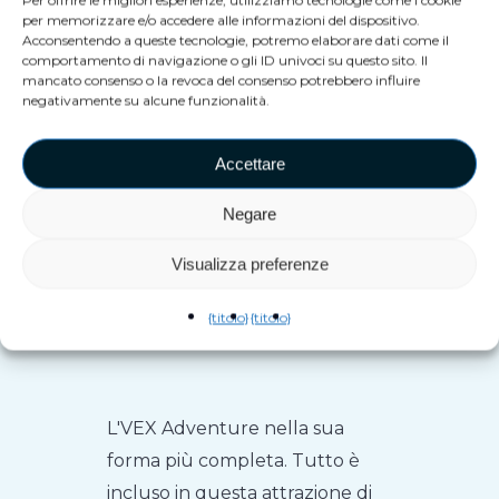
Per offrire le migliori esperienze, utilizziamo tecnologie come i cookie
aggiuntivi, l'attrazione iper-VR
per memorizzare e/o accedere alle informazioni del dispositivo.
Acconsentendo a queste tecnologie, potremo elaborare dati come il
più venduta diventa più
comportamento di navigazione o gli ID univoci su questo sito. Il
conveniente e compatta che
mancato consenso o la revoca del consenso potrebbero influire
negativamente su alcune funzionalità.
mai. Ciò è stato reso possibile
grazie all'utilizzo di tecnologie
Accettare
all'avanguardia in
combinazione con il software
Negare
altamente ottimizzato di VEX.
Visualizza preferenze
{titolo}
{titolo}
STANDARD
L'VEX Adventure nella sua
forma più completa. Tutto è
incluso in questa attrazione di