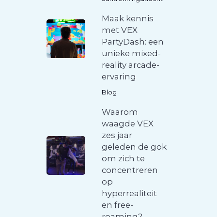
Maak kennis
met VEX
PartyDash: een
unieke mixed-
reality arcade-
ervaring
Blog
Waarom
waagde VEX
zes jaar
geleden de gok
om zich te
concentreren
op
hyperrealiteit
en free-
roaming?