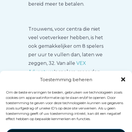
bereid meer te betalen.
Trouwens, voor centra die niet
veel voetverkeer hebben, is het
ook gemakkelijker om 8 spelers
per uur te vullen dan, laten we
zeggen, 32. Van alle
VEX
Adventure
's spelers, meer dan
Toestemming beheren
41% komen meerdere keren
terug, en 14,5% komen meer
Om de beste ervaringen te bieden, gebruiken we technologieën zoals
dan 4 keer!
cookies om apparaatinformatie op te slaan en/of te openen. Door
toestemming te geven voor deze technologieën kunnen we gegevens
zoals surfgedrag of unieke ID's op deze site verwerken. Als u geen
toestemming geeft of uw toestemming intrekt, kan dit een negatief
effect hebben op bepaalde kenmerken en functies.