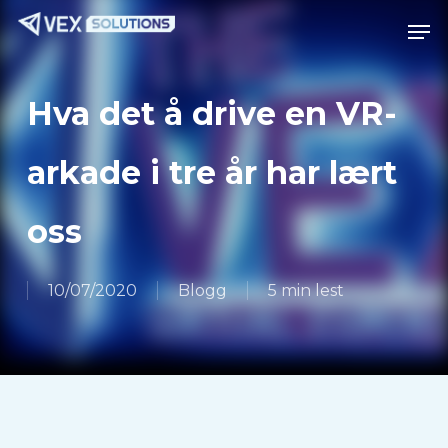
Gå
Meny
Men
til
hovedinnhold
Hva det å drive en VR-
arkade i tre år har lært
oss
10/07/2020
Blogg
5 min lest