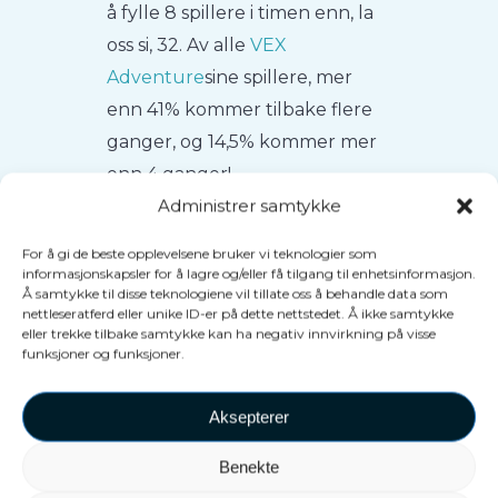
å fylle 8 spillere i timen enn, la
oss si, 32. Av alle
VEX
Adventure
sine spillere, mer
enn 41% kommer tilbake flere
ganger, og 14,5% kommer mer
enn 4 ganger!
Administrer samtykke
For å gi de beste opplevelsene bruker vi teknologier som
informasjonskapsler for å lagre og/eller få tilgang til enhetsinformasjon.
Å samtykke til disse teknologiene vil tillate oss å behandle data som
nettleseratferd eller unike ID-er på dette nettstedet. Å ikke samtykke
eller trekke tilbake samtykke kan ha negativ innvirkning på visse
funksjoner og funksjoner.
Aksepterer
Benekte
Unike opplevelser