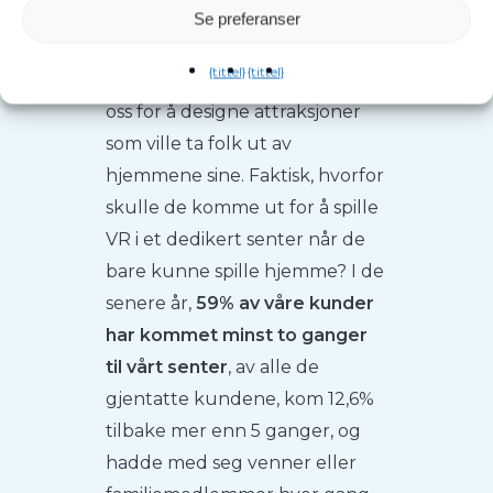
betyr noe
Se preferanser
{tittel}
{tittel}
Tidlig i prosessen bestemte vi
oss for å designe attraksjoner
som ville ta folk ut av
hjemmene sine. Faktisk, hvorfor
skulle de komme ut for å spille
VR i et dedikert senter når de
bare kunne spille hjemme? I de
senere år,
59% av våre kunder
har kommet minst to ganger
til vårt senter
, av alle de
gjentatte kundene, kom 12,6%
tilbake mer enn 5 ganger, og
hadde med seg venner eller