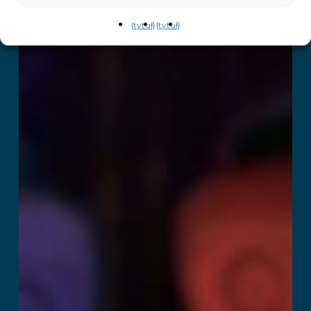
{tytuł}
{tytuł}