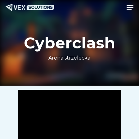
Men
Przejdź
Menu
do
treści
głównej
Cyberclash
Arena strzelecka