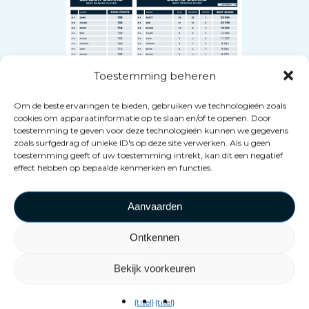
Toestemming beheren
Om de beste ervaringen te bieden, gebruiken we technologieën zoals
cookies om apparaatinformatie op te slaan en/of te openen. Door
Houd uw klanten
toestemming te geven voor deze technologieën kunnen we gegevens
zoals surfgedrag of unieke ID's op deze site verwerken. Als u geen
betrokken
toestemming geeft of uw toestemming intrekt, kan dit een negatief
effect hebben op bepaalde kenmerken en functies.
Een efficiënte manier om uw
Aanvaarden
klanten terug te laten komen,
is door ze op de hoogte te
Ontkennen
houden van uw deals,
Bekijk voorkeuren
toernooien en uw bedrijf in het
algemeen.
{titel}
{titel}