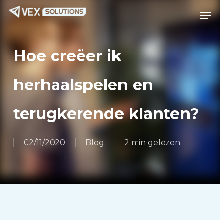
Ga
Menu
Men
naar
de
hoofdinhoud
Hoe creëer ik
herhaalspelen en
terugkerende klanten?
02/11/2020
Blog
2 min gelezen